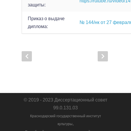
https://rutube.ru/vide
защиты:
Приказ о выдаче
№ 144/нк от 27 февраля
диплома:
© 2019 - 2023 Диссертационный совет
99.0.131.03
Краснодарский государственный институт
,
культуры