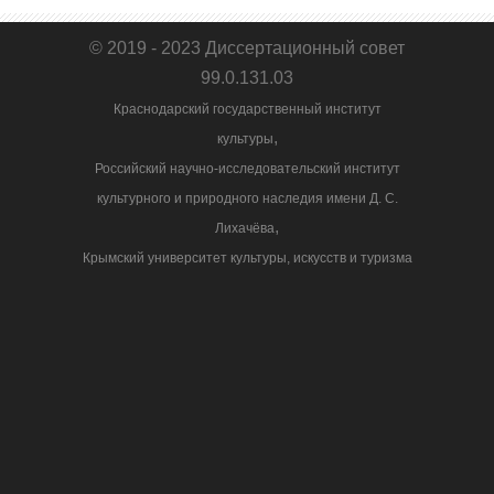
© 2019 - 2023 Диссертационный совет
99.0.131.03
Краснодарский государственный институт
,
культуры
Российский научно-исследовательский институт
культурного и природного наследия имени Д. С.
,
Лихачёва
Крымский университет культуры, искусств и туризма