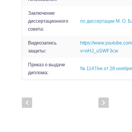
Заключение
диссертационного
по диссертации М. О. 
совета:
Видеозапись
https://www.youtube.co
защиты:
v=oHJ_uSWF3cw
Приказ о выдаче
№ 1147/нк от 28 ноября 
диплома: