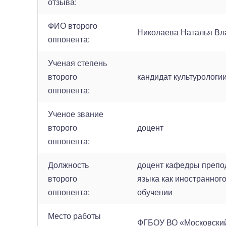
отзыва:
ФИО второго
Николаева Наталья В
оппонента:
Ученая степень
второго
кандидат культурологи
оппонента:
Ученое звание
второго
доцент
оппонента:
Должность
доцент кафедры препо
второго
языка как иностранног
оппонента:
обучении
Место работы
ФГБОУ ВО «Московский