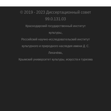
© 2019 - 2023 Диссертационный совет
99.0.131.03
Краснодарский государственный институт
,
культуры
Российский научно-исследовательский институт
культурного и природного наследия имени Д. С.
,
Лихачёва
Крымский университет культуры, искусств и туризма