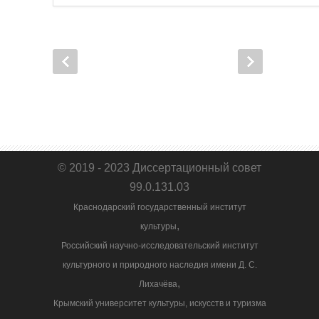
© 2019 - 2023 Диссертационный совет
99.0.131.03
Краснодарский государственный институт
,
культуры
Российский научно-исследовательский институт
культурного и природного наследия имени Д. С.
,
Лихачёва
Крымский университет культуры, искусств и туризма