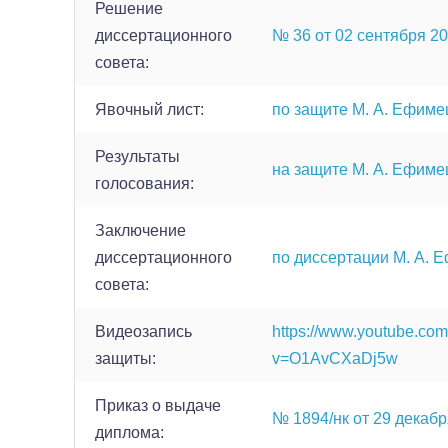
Решение
диссертационного
№ 36 от 02 сентября 202
совета:
Явочный лист:
по защите М. А. Ефиме
Результаты
на защите М. А. Ефиме
голосования:
Заключение
диссертационного
по диссертации М. А. 
совета:
Видеозапись
https://www.youtube.co
защиты:
v=O1AvCXaDj5w
Приказ о выдаче
№ 1894/нк от 29 декабря
диплома: