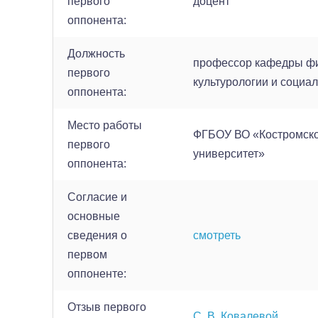
первого
доцент
оппонента:
Должность
профессор кафедры ф
первого
культурологии и социа
оппонента:
Место работы
ФГБОУ ВО «Костромско
первого
университет»
оппонента:
Согласие и
основные
сведения о
смотреть
первом
оппоненте:
Отзыв первого
С. В. Ковалевой