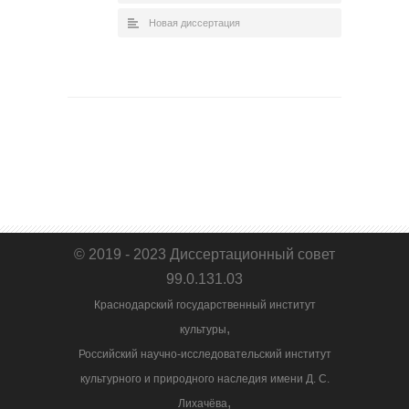
Новая диссертация
© 2019 - 2023 Диссертационный совет
99.0.131.03
Краснодарский государственный институт
,
культуры
Российский научно-исследовательский институт
культурного и природного наследия имени Д. С.
,
Лихачёва