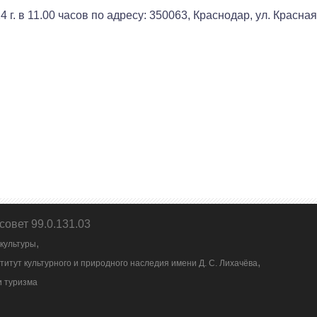
г. в 11.00 часов по адресу: 350063, Краснодар, ул. Красная, 
совет 99.0.131.03
,
 культуры
,
титут культурного и природного наследия имени Д. С. Лихачёва
и туризма