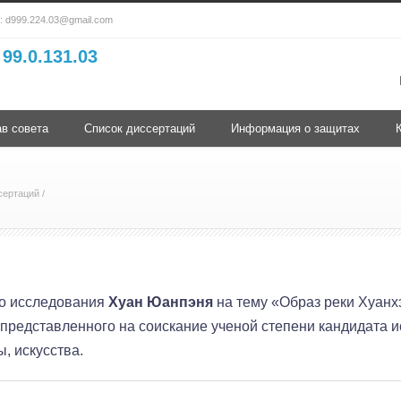
l:
d999.224.03@gmail.com
99.0.131.03
в совета
Список диссертаций
Информация о защитах
сертаций
/
о исследования
Хуан Юанпэня
на тему «Образ реки Хуанхэ
, представленного на соискание ученой степени кандидата 
ы, искусства.