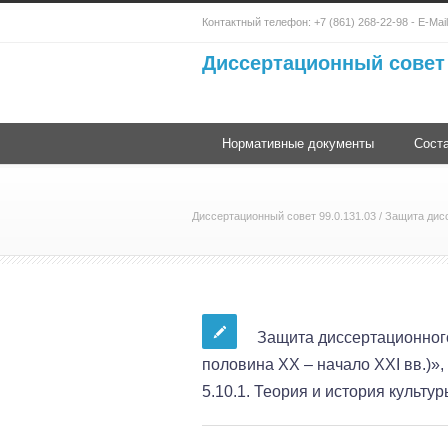
Контактный телефон:
+7 (861) 268-22-98
- E-Mai
Диссертационный совет 
Нормативные документы
Соста
Диссертационный совет 99.0.131.03
/
Защита дис
Защита диссертационног
половина XX – начало XXI вв.)»
5.10.1. Теория и история культур