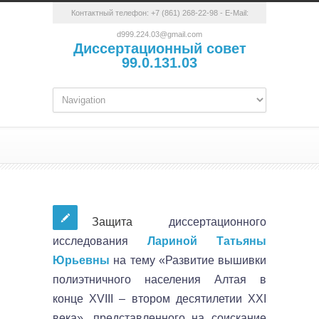
Контактный телефон:
+7 (861) 268-22-98
- E-Mail:
d999.224.03@gmail.com
Диссертационный совет
99.0.131.03
Защита
диссертационного
исследования
Лариной Татьяны
Юрьевны
на тему «Развитие вышивки
полиэтничного населения Алтая в
конце XVIII – втором десятилетии XXI
века», представленного на соискание